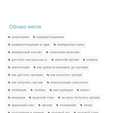
Облако меток
аноргазмия
взаимоотношения
взаимоотношения в паре
внебрачная связь
внебрачный контакт
гениталии мужские
детская сексуальность
женский оргазм
измена
импотенция
как довести женщину до оргазма
как достичь оргазма
как испытать оргазм
как получить оргазм
консультация сексолога
любовник
любовь
мастурбация
минет
мошонка
мужской член
не могу получить оргазм
оральный секс
оргазм
отношения
пенис
подозрения в измене
половой акт
половой член