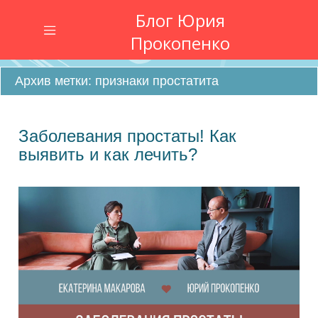
Блог Юрия
Прокопенко
Архив метки:
признаки простатита
Главная
АНКЕТА
Заболевания простаты! Как
выявить и как лечить?
Тренинги
Курсы
Консультация
Об
авторе